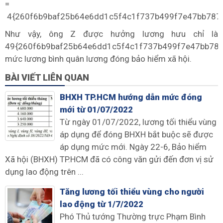
=
4{260f6b9baf25b64e6dd1c5f4c1f737b499f7e47bb787
Như vậy, ông Z được hưởng lương hưu chỉ là
49{260f6b9baf25b64e6dd1c5f4c1f737b499f7e47bb78
mức lương bình quân lương đóng bảo hiểm xã hội.
BÀI VIẾT LIÊN QUAN
BHXH TP.HCM hướng dẫn mức đóng
mới từ 01/07/2022
Từ ngày 01/07/2022, lương tối thiểu vùng
áp dụng để đóng BHXH bắt buộc sẽ được
áp dụng mức mới. Ngày 22-6, Bảo hiểm
Xã hội (BHXH) TP.HCM đã có công văn gửi đến đơn vị sử
dụng lao động trên ...
Tăng lương tối thiểu vùng cho người
lao động từ 1/7/2022
Phó Thủ tướng Thường trực Phạm Bình