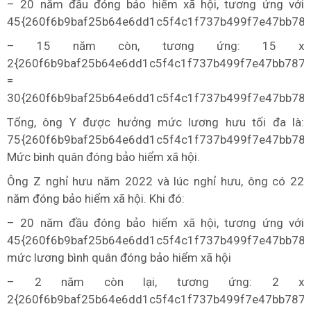
– 20 năm đầu đóng bảo hiểm xã hội, tương ứng với
45{260f6b9baf25b64e6dd1c5f4c1f737b499f7e47bb78
– 15 năm còn, tương ứng: 15 x
2{260f6b9baf25b64e6dd1c5f4c1f737b499f7e47bb787
=
30{260f6b9baf25b64e6dd1c5f4c1f737b499f7e47bb78
Tổng, ông Y được hưởng mức lương hưu tối đa là:
75{260f6b9baf25b64e6dd1c5f4c1f737b499f7e47bb78
Mức bình quân đóng bảo hiểm xã hội.
Ông Z nghỉ hưu năm 2022 và lúc nghỉ hưu, ông có 22
năm đóng bảo hiểm xã hội. Khi đó:
– 20 năm đầu đóng bảo hiểm xã hội, tương ứng với
45{260f6b9baf25b64e6dd1c5f4c1f737b499f7e47bb78
mức lương bình quân đóng bảo hiểm xã hội
– 2 năm còn lại, tương ứng: 2 x
2{260f6b9baf25b64e6dd1c5f4c1f737b499f7e47bb787